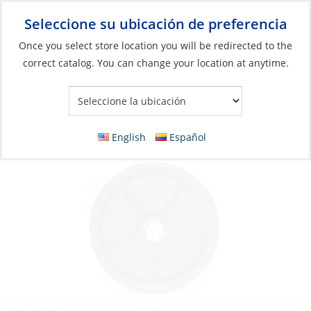
Seleccione su ubicación de preferencia
Your Store:
Once you select store location you will be redirected to the
correct catalog. You can change your location at anytime.
Catálogo
»
Barcos y deportes acuáticos
»
Remolques y
almacenamiento
»
Piezas de remolque
Jack Wheel, 6″ Hard Plastic Hole:1/2″
English
Español