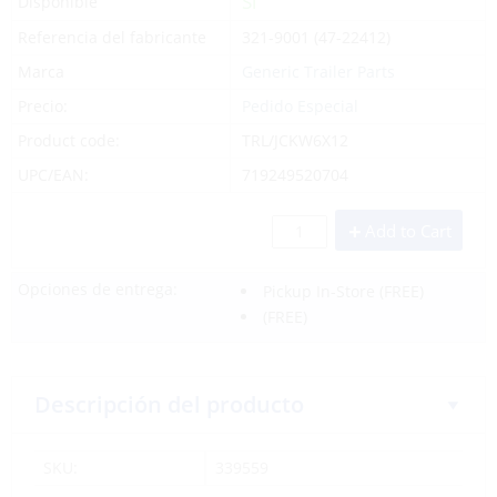
Sí
Disponible
Referencia del fabricante
321-9001 (47-22412)
Marca
Generic Trailer Parts
Precio:
Pedido Especial
Product code:
TRL/JCKW6X12
UPC/EAN:
719249520704
Add to Cart
Opciones de entrega:
Pickup In-Store
(FREE)
(FREE)
Descripción del producto
SKU:
339559