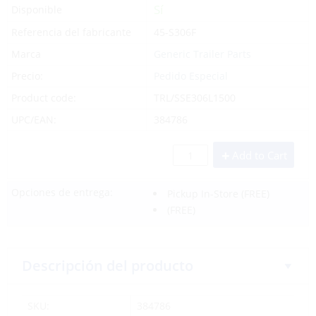
Sí
Disponible
Referencia del fabricante
45-S306F
Marca
Generic Trailer Parts
Precio:
Pedido Especial
Product code:
TRL/SSE306L1500
UPC/EAN:
384786
Add to Cart
Opciones de entrega:
Pickup In-Store
(FREE)
(FREE)
Descripción del producto
SKU:
384786