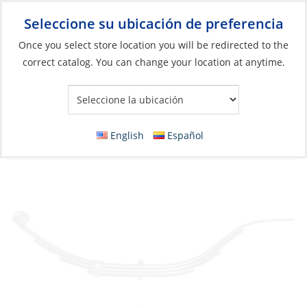
Seleccione su ubicación de preferencia
Your Store:
Once you select store location you will be redirected to the
correct catalog. You can change your location at anytime.
Catálogo
»
Barcos y deportes acuáticos
»
Remolques y
almacenamiento
»
Piezas de remolque
»
Boats & Watersports
Spring, Slipper/Eye Length:30″ Width 1.75″
English
Español
6Leaf 1500Lb