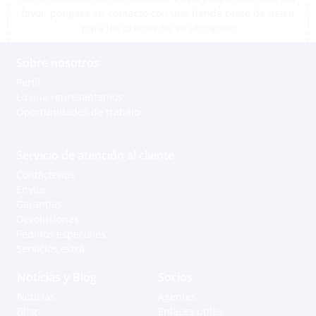
favor, póngase en contacto con una tienda cerca de usted
para los precios de su ubicación
Sobre nosotros
Perfil
Lo que representamos
Oportunidades de trabajo
Servicio de atención al cliente
Contáctenos
Envíos
Garantías
Devoluciones
Pedidos especiales
Servicios extra
Noticias y Blog
Socios
Noticias
Agentes
Blog
Enlaces útiles