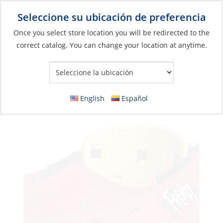
Seleccione su ubicación de preferencia
Your Store:
Once you select store location you will be redirected to the
correct catalog. You can change your location at anytime.
Catálogo
»
Barcos y deportes acuáticos
»
Juguetes para el agua
»
Piezas y accesorios para kayak
Back Rest, Basic
English
Español