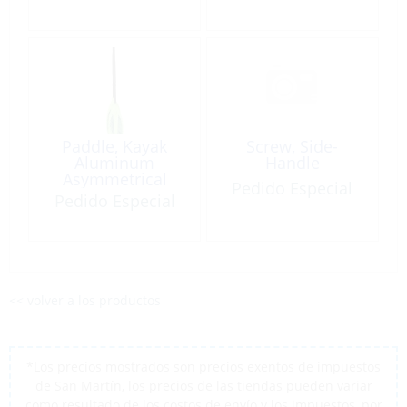
Paddle, Kayak
Screw, Side-
Aluminum
Handle
Asymmetrical
Pedido Especial
Multicolor 2Pc 7′
Pedido Especial
<< volver a los productos
*Los precios mostrados son precios exentos de impuestos
de San Martín, los precios de las tiendas pueden variar
como resultado de los costos de envío y los impuestos, por