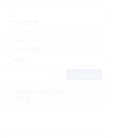
Sí
LNS/50-86746
Sea Choice
Pedido Especial
LNS/50-86746
388422
Add to Cart
Pickup In-Store
(FREE)
(FREE)