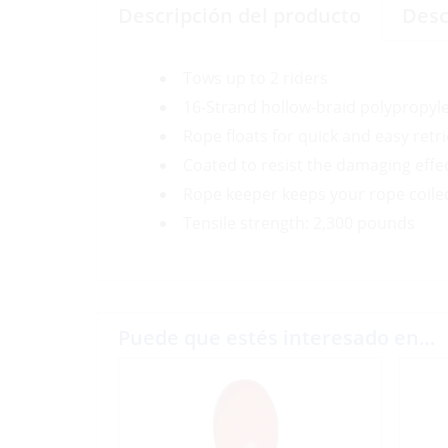
Descripción del producto
Desc
Tows up to 2 riders
16-Strand hollow-braid polypropyle
Rope floats for quick and easy retr
Coated to resist the damaging effect
Rope keeper keeps your rope coile
Tensile strength: 2,300 pounds
Puede que estés interesado en…