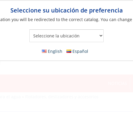
Seleccione su ubicación de preferencia
ation you will be redirected to the correct catalog. You can change
Your Store:
English
Español
NOTICIAS
ara el agua
»
Flotadores, deslizadores y accesorios