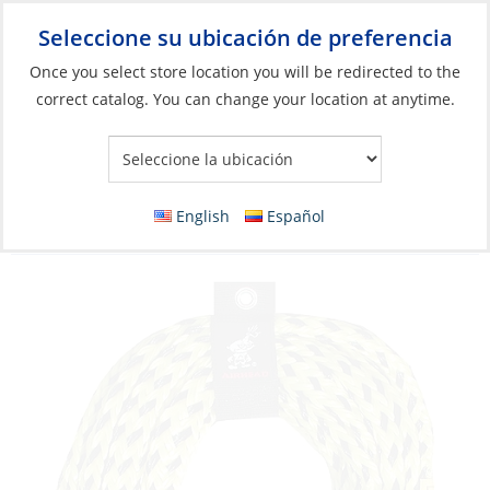
Seleccione su ubicación de preferencia
Your Store:
Once you select store location you will be redirected to the
correct catalog. You can change your location at anytime.
Catálogo
»
Barcos y deportes acuáticos
»
Juguetes para el agua
»
Flotadores, deslizadores y accesorios
Tow Rope, 16 Strand Length:60ft 7/8″ 5-
English
Español
Rider