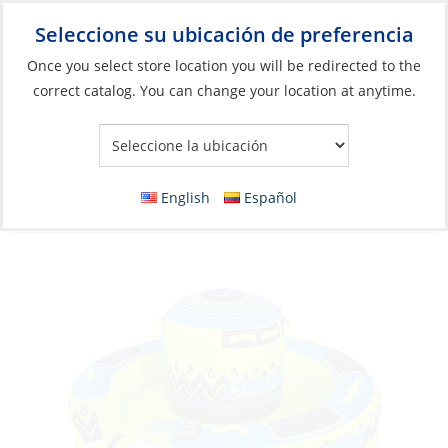
Seleccione su ubicación de preferencia
Your Store:
Once you select store location you will be redirected to the
correct catalog. You can change your location at anytime.
Catálogo
»
Barcos y deportes acuáticos
»
Juguetes para el agua
»
Flotadores, deslizadores y accesorios
Ski Tube, Sombrero 4 Person
English
Español
Green/Yellow/Blue