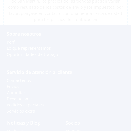
de San Martín, los precios de las tiendas pueden variar
como resultado de los costos de envío y los impuestos, por
favor, póngase en contacto con una tienda cerca de usted
para los precios de su ubicación
Sobre nosotros
Perfil
Lo que representamos
Oportunidades de trabajo
Servicio de atención al cliente
Contáctenos
Envíos
Garantías
Devoluciones
Pedidos especiales
Servicios extra
Noticias y Blog
Socios
Noticias
Agentes