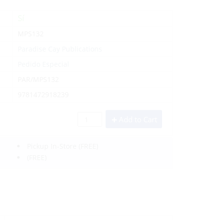
Sí
MPS132
Paradise Cay Publications
Pedido Especial
PAR/MPS132
9781472918239
Add to Cart
Pickup In-Store
(FREE)
(FREE)