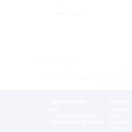
Pedido Especial
<< volver a los productos
*Los precios mostrados son precios exentos d
impuestos, por favo
Sobre nosotros
Servicio d
Perfil
Contácteno
Lo que representamos
Envíos
Oportunidades de trabajo
Garantías
Devolucion