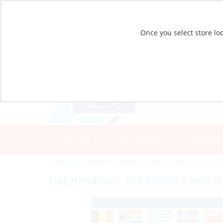
Once you select store loc
CATÁLOGO
UBICACIONES DE LAS TIENDAS
Catálogo
»
Banderas, Publicaciones y Navegación
»
L
Flag Handbook, 2nd Edition Reeds M