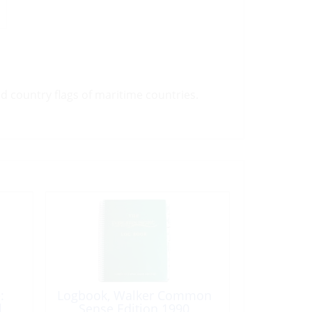
nd country flags of maritime countries.
:
Logbook, Walker Common
l
Sense Edition 1990