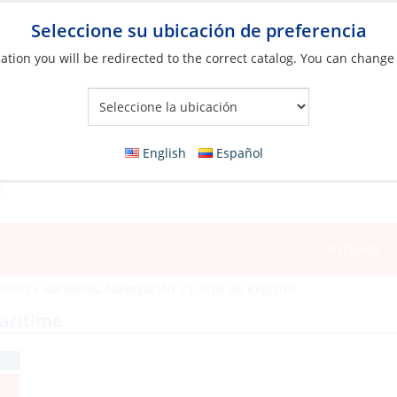
Seleccione su ubicación de preferencia
ation you will be redirected to the correct catalog. You can change
Your Store:
English
Español
NOTICIAS
ibros
»
Banderas, Navegación y Libros de Registro
aritime