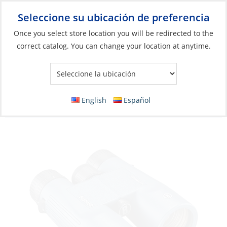
Seleccione su ubicación de preferencia
Your Store:
Once you select store location you will be redirected to the
correct catalog. You can change your location at anytime.
Catálogo
»
Banderas, Publicaciones y Navegación
»
Equipo de
navegación
»
Binoculares
Binoculars, 8 x 42mm H2O Roof Prism Dark
English
Español
Blue