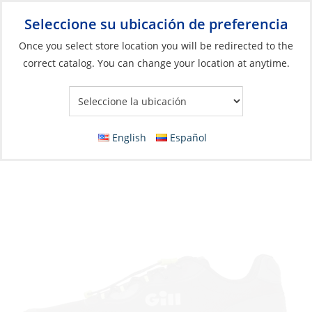
Seleccione su ubicación de preferencia
Your Store:
Once you select store location you will be redirected to the
correct catalog. You can change your location at anytime.
Catálogo
»
Artículos blandos y vida a bordo
»
Ropa y accesorios
»
Zapatos
Sneaker, Men’s Verso Race
English
Español