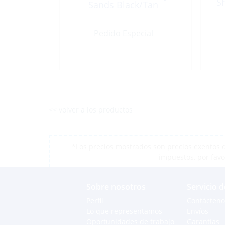
S
Sands Black/Tan
Pedido Especial
<< volver a los productos
*Los precios mostrados son precios exentos d
impuestos, por favo
Sobre nosotros
Servicio d
Perfil
Contácteno
Lo que representamos
Envíos
Oportunidades de trabajo
Garantías