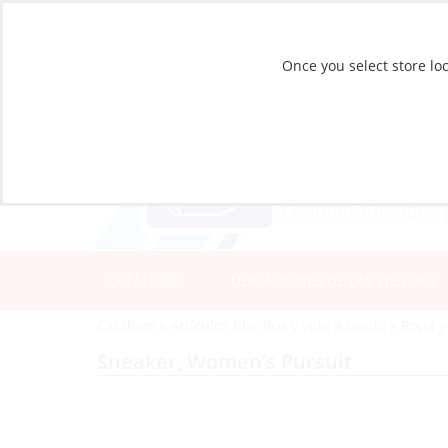
Once you select store loc
CATÁLOGO
UBICACIONES DE LAS TIENDAS
Catálogo
»
Artículos blandos y vida a bordo
»
Ropa y
Sneaker, Women’s Pursuit