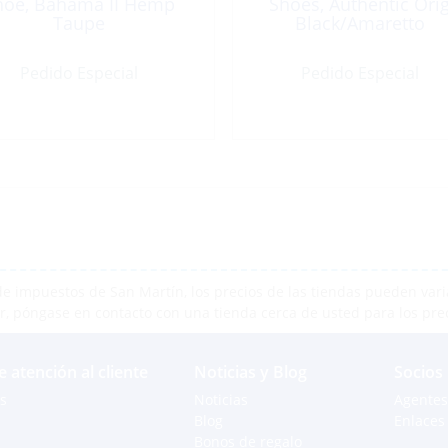
hoe, Bahama II Hemp
Shoes, Authentic Ori
Taupe
Black/Amaretto
Pedido Especial
Pedido Especial
e impuestos de San Martín, los precios de las tiendas pueden varia
r, póngase en contacto con una tienda cerca de usted para los pre
e atención al cliente
Noticias y Blog
Socios
s
Noticias
Agentes
Blog
Enlaces 
Bonos de regalo