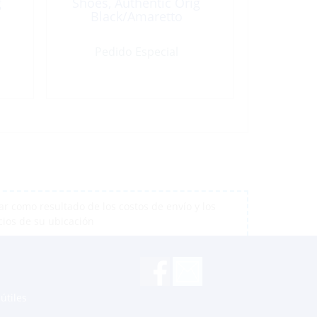
g
Shoes, Authentic Orig
Black/Amaretto
Pedido Especial
r como resultado de los costos de envío y los
cios de su ubicación
útiles