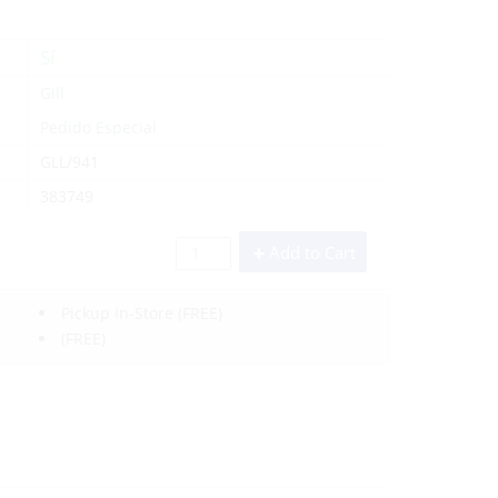
Sí
Gill
Pedido Especial
GLL/941
383749
Add to Cart
Pickup In-Store
(FREE)
(FREE)