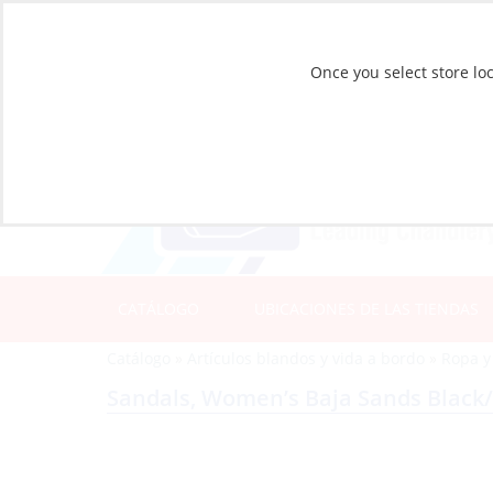
Once you select store loc
CATÁLOGO
UBICACIONES DE LAS TIENDAS
Catálogo
»
Artículos blandos y vida a bordo
»
Ropa y
Sandals, Women’s Baja Sands Black