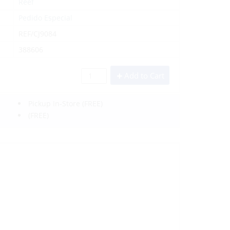
Reef
Pedido Especial
REF/CJ9084
388606
Add to Cart
Pickup In-Store
(FREE)
(FREE)