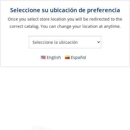
Seleccione su ubicación de preferencia
Your Store:
Once you select store location you will be redirected to the
correct catalog. You can change your location at anytime.
Catálogo
»
Artículos blandos y vida a bordo
»
Ropa y accesorios
»
Zapatos
Boat Shoe, Women’s Authentic Original
English
Español
Brown