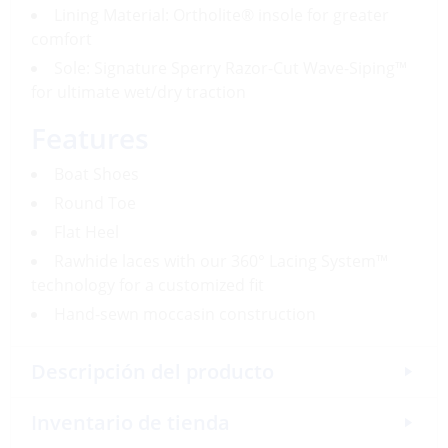
Lining Material: Ortholite® insole for greater
comfort
Sole: Signature Sperry Razor-Cut Wave-Siping™
for ultimate wet/dry traction
Features
Boat Shoes
Round Toe
Flat Heel
Rawhide laces with our 360° Lacing System™
technology for a customized fit
Hand-sewn moccasin construction
Descripción del producto
Inventario de tienda