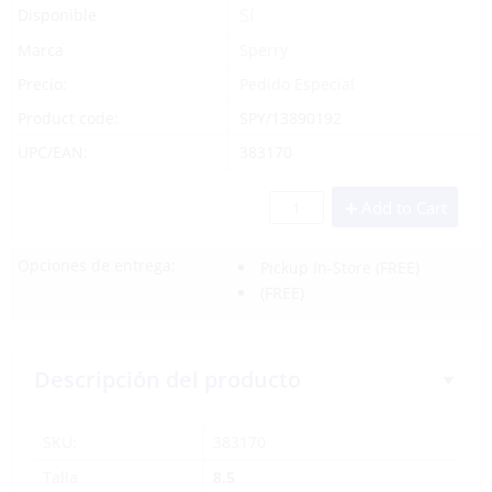
Sí
Disponible
Marca
Sperry
Precio:
Pedido Especial
Product code:
SPY/13890192
UPC/EAN:
383170
Add to Cart
Opciones de entrega:
Pickup In-Store
(FREE)
(FREE)
Descripción del producto
SKU:
383170
Talla
8.5