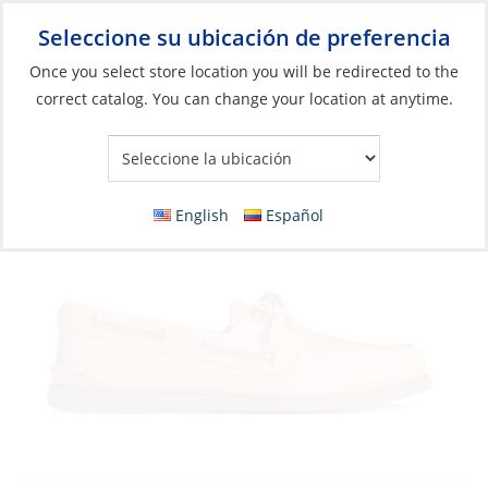
Seleccione su ubicación de preferencia
Your Store:
Once you select store location you will be redirected to the
correct catalog. You can change your location at anytime.
Catálogo
»
Artículos blandos y vida a bordo
»
Ropa y accesorios
»
Zapatos
Boat Shoe, 2-Eye Authentic Orig Brown
English
Español