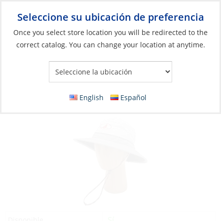
Seleccione su ubicación de preferencia
Your Store:
Once you select store location you will be redirected to the
correct catalog. You can change your location at anytime.
Catálogo
»
Artículos blandos y vida a bordo
»
Ropa y accesorios
»
Sombreros y tapas
Hat, Tahoe Full Brim
English
Español
Sí
Disponible