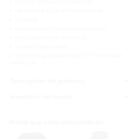
UPF 50+, 98% Sun UV Protection
Wind Stable at 50+ MPH wind speeds
Floatable
Flat-packable, crushable and washable
Adjustable fit with shock cord
Stainless steel eyelets
Quick drying, durable NYLOX 175™ fabric with
DWR finish
Descripción del producto
Inventario de tienda
Puede que estés interesado en…