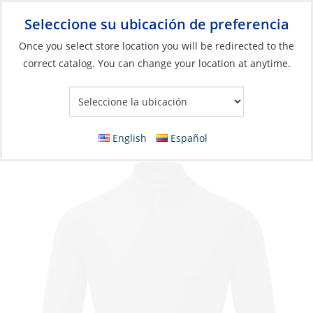
Seleccione su ubicación de preferencia
Your Store:
Once you select store location you will be redirected to the
correct catalog. You can change your location at anytime.
Catálogo
»
Artículos blandos y vida a bordo
»
Ropa y accesorios
»
Ropa de alto rendimiento
Tee, Men’s Zip UV Tech Long Sleeve
English
Español