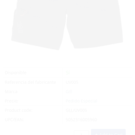
Sí
Disponible
Referencia del fabricante
UV005
Marca
Gill
Precio:
Pedido Especial
Product code:
GLL/UV005
UPC/EAN:
5052316005960
Add to Cart