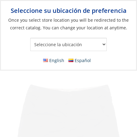
Seleccione su ubicación de preferencia
Your Store:
Once you select store location you will be redirected to the
correct catalog. You can change your location at anytime.
Catálogo
»
Artículos blandos y vida a bordo
»
Ropa y accesorios
»
Ropa de alto rendimiento
Shorts, Men’s UV-Tech
English
Español