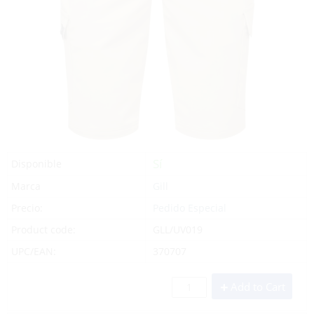
Sí
Disponible
Marca
Gill
Precio:
Pedido Especial
Product code:
GLL/UV019
UPC/EAN:
370707
Add to Cart