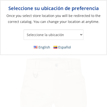
Seleccione su ubicación de preferencia
Your Store:
Once you select store location you will be redirected to the
correct catalog. You can change your location at anytime.
Catálogo
»
Artículos blandos y vida a bordo
»
Ropa y accesorios
»
Ropa de alto rendimiento
Shorts, Men’s UV Tec Pro
English
Español