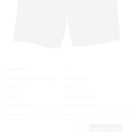
Sí
Disponible
Referencia del fabricante
1002232007
Marca
Pelagic
Precio:
Pedido Especial
Product code:
PGC/1002232007
UPC/EAN:
370547
Add to Cart