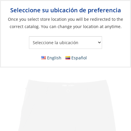
Seleccione su ubicación de preferencia
Your Store:
Once you select store location you will be redirected to the
correct catalog. You can change your location at anytime.
Catálogo
»
Artículos blandos y vida a bordo
»
Ropa y accesorios
»
Ropa de alto rendimiento
Shorts, Men’s Madeira Cargo Hybrid
English
Español