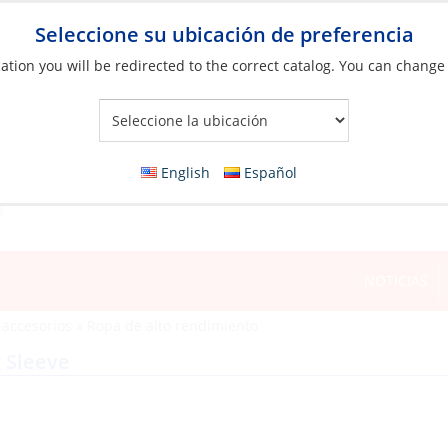
Seleccione su ubicación de preferencia
ation you will be redirected to the correct catalog. You can change
Your Store:
English
Español
NOTICIAS
 accesorios
»
Ropa de alto rendimiento
 Sleeve