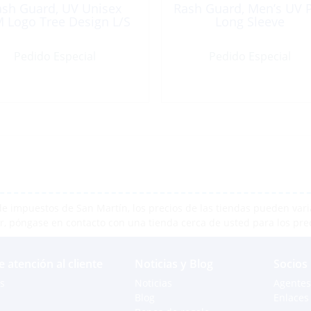
ash Guard, UV Unisex
Rash Guard, Men’s UV 
 Logo Tree Design L/S
Long Sleeve
Pedido Especial
Pedido Especial
e impuestos de San Martín, los precios de las tiendas pueden varia
r, póngase en contacto con una tienda cerca de usted para los pre
e atención al cliente
Noticias y Blog
Socios
s
Noticias
Agentes
Blog
Enlaces 