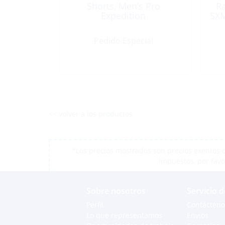
Shorts, Men’s Pro
R
Expedition
SXM
Pedido Especial
<< volver a los productos
*Los precios mostrados son precios exentos d
impuestos, por favo
Sobre nosotros
Servicio d
Perfil
Contácteno
Lo que representamos
Envíos