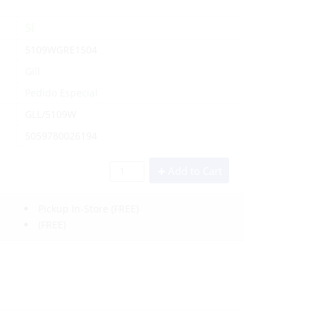
Sí
5109WGRE1504
Gill
Pedido Especial
GLL/5109W
5059780026194
Add to Cart
Pickup In-Store
(FREE)
(FREE)