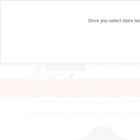
Once you select store loc
CATÁLOGO
UBICACIONES DE LAS TIENDAS
Catálogo
»
Artículos blandos y vida a bordo
»
Ropa y
Rash Guard, Women’s ZenZero Long