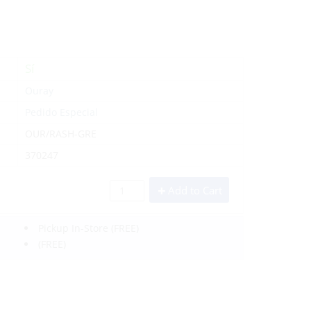
Sí
Ouray
Pedido Especial
OUR/RASH-GRE
370247
Add to Cart
Pickup In-Store
(FREE)
(FREE)