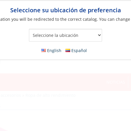
Seleccione su ubicación de preferencia
ation you will be redirected to the correct catalog. You can change
Your Store:
English
Español
NOTICIAS
 accesorios
»
Ropa de alto rendimiento
S