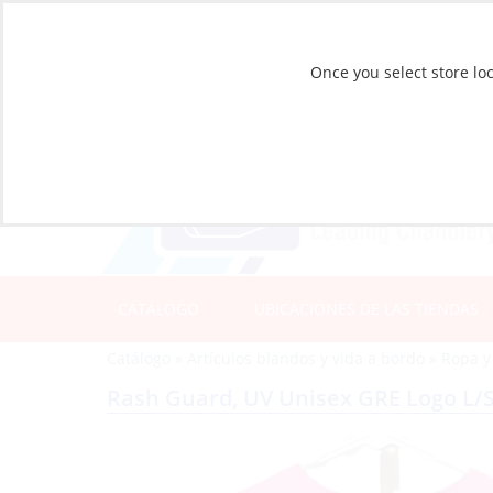
Once you select store loc
CATÁLOGO
UBICACIONES DE LAS TIENDAS
Catálogo
»
Artículos blandos y vida a bordo
»
Ropa y
Rash Guard, UV Unisex GRE Logo L/