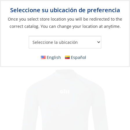
Seleccione su ubicación de preferencia
Your Store:
Once you select store location you will be redirected to the
correct catalog. You can change your location at anytime.
Catálogo
»
Artículos blandos y vida a bordo
»
Ropa y accesorios
»
Ropa de alto rendimiento
Rash Guard, Men’s ZenZero Long Sleeve
English
Español