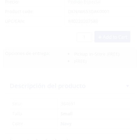
Precio:
Pedido Especial
Product code:
DKN/W653DAK0001
UPC/EAN:
840220207588
Add to Cart
Opciones de entrega:
Pickup In-Store
(FREE)
(FREE)
Descripción del producto
SKU:
364691
Talla
Small
Color
Navy