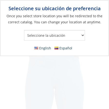
Seleccione su ubicación de preferencia
Your Store:
Once you select store location you will be redirected to the
correct catalog. You can change your location at anytime.
Catálogo
»
Artículos blandos y vida a bordo
»
Ropa y accesorios
»
Ropa de alto rendimiento
Leggings, Women’s HD Surf Rashguard
English
Español