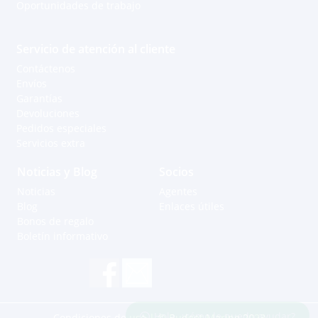
Oportunidades de trabajo
Servicio de atención al cliente
Contáctenos
Envíos
Garantías
Devoluciones
Pedidos especiales
Servicios extra
Noticias y Blog
Socios
Noticias
Agentes
Blog
Enlaces útiles
Bonos de regalo
Boletín informativo
Hola, ¿cómo le puedo ayudar?
Condiciones de uso
| © Budget Marine 2023