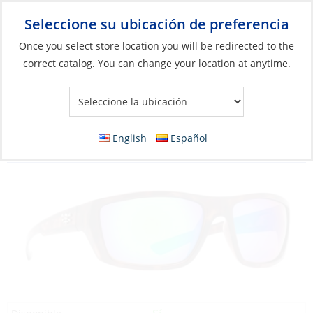
Seleccione su ubicación de preferencia
Your Store:
Once you select store location you will be redirected to the
correct catalog. You can change your location at anytime.
Catálogo
»
Artículos blandos y vida a bordo
»
Ropa y accesorios
»
Gafas de sol
Sunglasses, Sancho Tortoise Frame/Green
English
Español
Mirror Lens