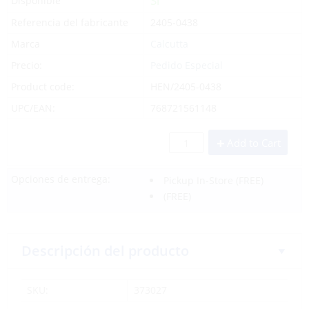
Sí
Disponible
Referencia del fabricante
2405-0438
Marca
Calcutta
Precio:
Pedido Especial
Product code:
HEN/2405-0438
UPC/EAN:
768721561148
Add to Cart
Opciones de entrega:
Pickup In-Store
(FREE)
(FREE)
Descripción del producto
SKU:
373027