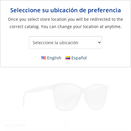
Seleccione su ubicación de preferencia
Your Store:
Once you select store location you will be redirected to the
correct catalog. You can change your location at anytime.
Catálogo
»
Artículos blandos y vida a bordo
»
Ropa y accesorios
»
Gafas de sol
Discontinued: Sunglasses, Liquid Sunshine
English
Español
Fr: Gloss Black Lens: Neutral Grey
Sí
Disponible