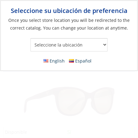
Seleccione su ubicación de preferencia
Your Store:
Once you select store location you will be redirected to the
correct catalog. You can change your location at anytime.
Catálogo
»
Artículos blandos y vida a bordo
»
Ropa y accesorios
»
Gafas de sol
Discontinued: Sunglasses, Kiopa‘a Frame:
English
Español
Matte Cyclamen Lens: HCL Bronze
Sí
Disponible