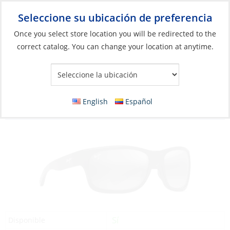
Seleccione su ubicación de preferencia
Your Store:
Once you select store location you will be redirected to the
correct catalog. You can change your location at anytime.
Catálogo
»
Artículos blandos y vida a bordo
»
Ropa y accesorios
»
Gafas de sol
Sunglasses, ‘Ano Nui Frame: Matte Black
English
Español
Lens: Neutral Grey
Sí
Disponible