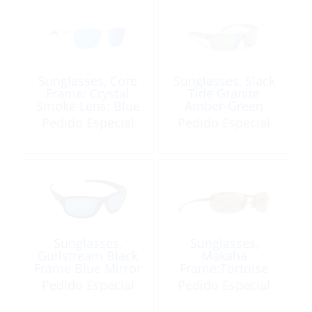
Sunglasses, Core
Sunglasses, Slack
Frame: Crystal
Tide Granite
Smoke Lens: Blue
Amber-Green
Mirror
Mirror
Pedido Especial
Pedido Especial
Sunglasses,
Sunglasses,
Gulfstream Black
Makaha
Frame Blue Mirror
Frame:Tortoise
Lens
Lens:Maui Rose
Pedido Especial
Pedido Especial