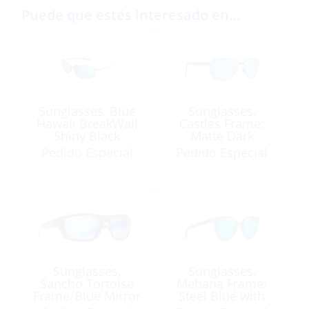
Puede que estés interesado en…
Sunglasses, Blue
Sunglasses,
Hawaii BreakWall
Castles Frame:
Shiny Black
Matte Dark
Ruthenium Lens:
Pedido Especial
Pedido Especial
Blue Hawaii
Sunglasses,
Sunglasses,
Sancho Tortoise
Mehana Frame:
Frame/Blue Mirror
Steel Blue with
Lens
Crystal Lens: Blue