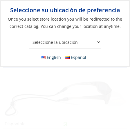
Seleccione su ubicación de preferencia
Your Store:
Once you select store location you will be redirected to the
correct catalog. You can change your location at anytime.
Catálogo
»
Artículos blandos y vida a bordo
»
Ropa y accesorios
»
Gafas de sol
Discontinued: Glasses Strap, Terra System
English
Español
Adjustable Basic Black Mix TE
Sí
Disponible