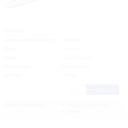
Sí
Disponible
Referencia del fabricante
330020AS
Marca
Blue Wave
Precio:
Pedido Especial
Product code:
BLU/330020AS
UPC/EAN:
304729
Add to Cart
Opciones de entrega:
Pickup In-Store
(FREE)
(FREE)