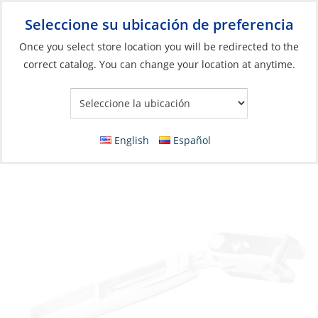
Seleccione su ubicación de preferencia
Your Store:
Once you select store location you will be redirected to the
correct catalog. You can change your location at anytime.
Catálogo
»
Aparejos y control de velas
»
Aparejo
»
Herrajes para
el aparejo firme
Turnbuckle, Thread:3/4″ Left Hand Toggle
English
Español
PinØ19mm