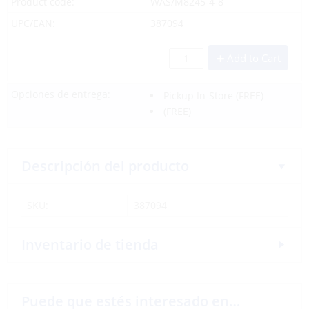
Product code:
WAS/M8245-4-8
UPC/EAN:
387094
Add to Cart
Opciones de entrega:
Pickup In-Store
(FREE)
(FREE)
Descripción del producto
SKU:
387094
Inventario de tienda
Puede que estés interesado en…