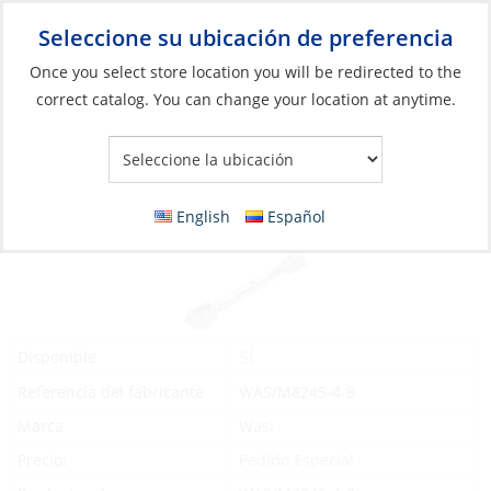
Seleccione su ubicación de preferencia
Your Store:
Once you select store location you will be redirected to the
correct catalog. You can change your location at anytime.
Catálogo
»
Aparejos y control de velas
»
Aparejo
»
Herrajes para
el aparejo firme
Turnbuckle, Jaw/Jaw Welded M8
English
Español
Sí
Disponible
Referencia del fabricante
WAS/M8245-4-8
Marca
Wasi
Precio:
Pedido Especial