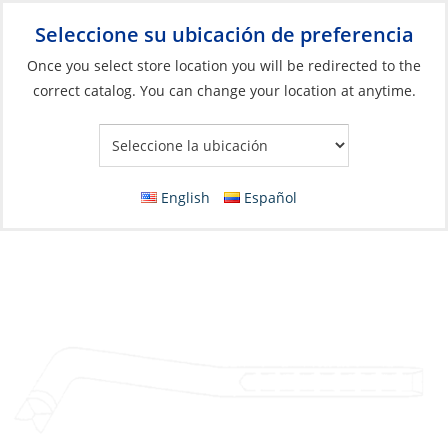
Seleccione su ubicación de preferencia
Your Store:
Once you select store location you will be redirected to the
correct catalog. You can change your location at anytime.
Catálogo
»
Aparejos y control de velas
»
Aparejo
»
Herrajes para
el aparejo firme
T-Terminal, Swage Wire:04mm
English
Español