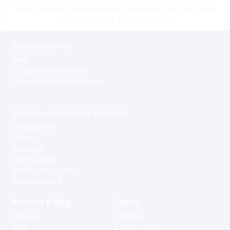
favor, póngase en contacto con una tienda cerca de usted
para los precios de su ubicación
Sobre nosotros
Perfil
Lo que representamos
Oportunidades de trabajo
Servicio de atención al cliente
Contáctenos
Envíos
Garantías
Apoyo a través de Whatsapp
Devoluciones
Pedidos especiales
Servicios extra
Grenada - Carriacou
Andell M.
Noticias y Blog
Socios
Noticias
Agentes
Curacao
Blog
Enlaces útiles
Ayrton R.