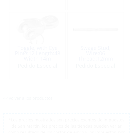
Toggle, with Eye
Swage Stud,
PinØ:12 Length:48
Wire:06
Width 14m
Thread:12mm
Right Hand
Pedido Especial
Pedido Especial
<< volver a los productos
*Los precios mostrados son precios exentos de impuestos
de San Martín, los precios de las tiendas pueden variar
como resultado de los costos de envío y los impuestos, por