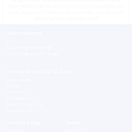
como resultado de los costos de envío y los impuestos, por
favor, póngase en contacto con una tienda cerca de usted
para los precios de su ubicación
Sobre nosotros
Perfil
Lo que representamos
Oportunidades de trabajo
Servicio de atención al cliente
Contáctenos
Envíos
Garantías
Devoluciones
Pedidos especiales
Servicios extra
Noticias y Blog
Socios
Noticias
Agentes