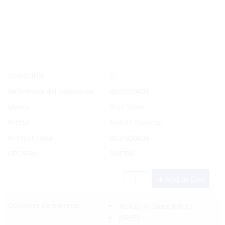
Sí
Disponible
Referencia del fabricante
BLU/930408
Marca
Blue Wave
Precio:
Pedido Especial
Product code:
BLU/930408
UPC/EAN:
304798
Add to Cart
Opciones de entrega:
Pickup In-Store
(FREE)
(FREE)