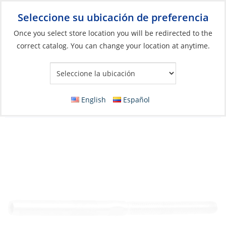
Seleccione su ubicación de preferencia
Your Store:
Once you select store location you will be redirected to the
correct catalog. You can change your location at anytime.
Catálogo
»
Aparejos y control de velas
»
Aparejo
»
Herrajes para
el aparejo firme
Swage Stud, Wire:04 Thread:08mm Right
English
Español
Hand