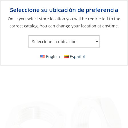
Seleccione su ubicación de preferencia
Your Store:
Once you select store location you will be redirected to the
correct catalog. You can change your location at anytime.
Catálogo
»
Aparejos y control de velas
»
Aparejo
»
Herrajes para
el aparejo firme
Lock Nut, Left Hand Thread:06mm
English
Español