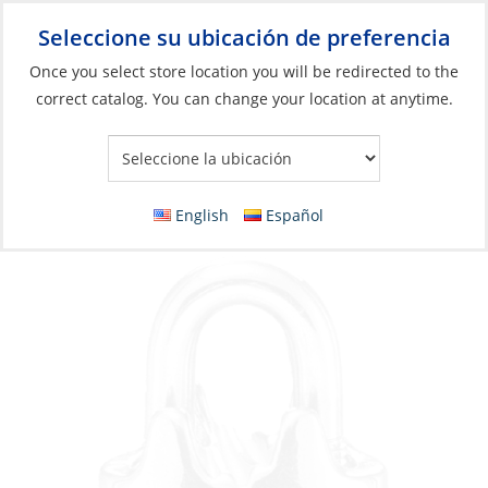
Seleccione su ubicación de preferencia
Your Store:
Once you select store location you will be redirected to the
correct catalog. You can change your location at anytime.
Catálogo
»
Aparejos y control de velas
»
Aparejo
»
Abrazaderas
de alambre
Cable Clamp, Stainless Steel 12mm
English
Español