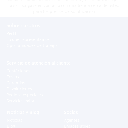
favor, póngase en contacto con una tienda cerca de usted
para los precios de su ubicación
Sobre nosotros
Perfil
Lo que representamos
Oportunidades de trabajo
Servicio de atención al cliente
Contáctenos
Envíos
Garantías
Devoluciones
Pedidos especiales
Servicios extra
Noticias y Blog
Socios
Noticias
Agentes
Blog
Enlaces útiles