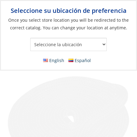
Seleccione su ubicación de preferencia
Your Store:
Once you select store location you will be redirected to the
correct catalog. You can change your location at anytime.
Catálogo
»
Anclaje y atraque
»
Muelle
»
Cabos
DoubleBraid Rope, Nylon 3/8″ (9.5mm) Black
per Foot
English
Español