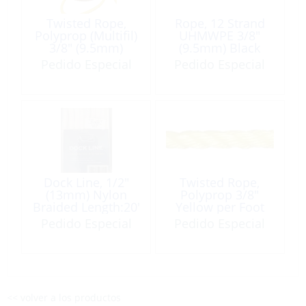
Twisted Rope,
Rope, 12 Strand
Polyprop (Multifil)
UHMWPE 3/8″
3/8″ (9.5mm)
(9.5mm) Black
Yellow /F
Approx BL: 8100kg
Pedido Especial
Pedido Especial
per Foot 600′ Roll
Dock Line, 1/2″
Twisted Rope,
(13mm) Nylon
Polyprop 3/8″
Braided Length:20′
Yellow per Foot
White
Pedido Especial
Pedido Especial
<< volver a los productos