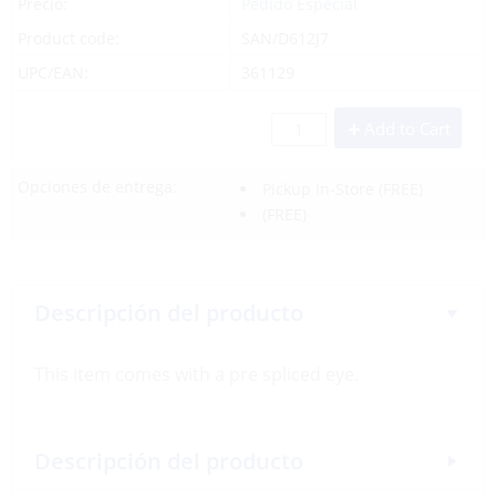
Precio:
Pedido Especial
Product code:
SAN/D612J7
UPC/EAN:
361129
Add to Cart
Opciones de entrega:
Pickup In-Store
(FREE)
(FREE)
Descripción del producto
This item comes with a pre spliced eye.
Descripción del producto