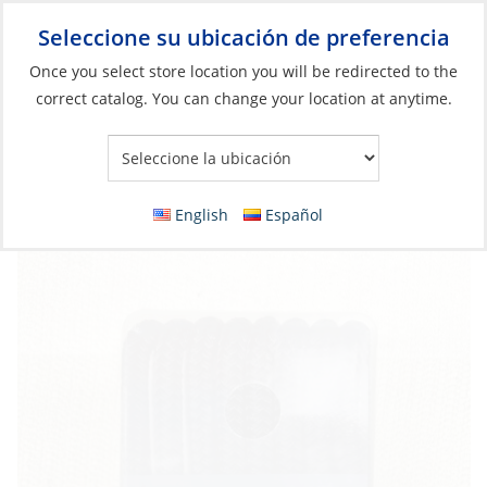
Seleccione su ubicación de preferencia
Your Store:
Once you select store location you will be redirected to the
correct catalog. You can change your location at anytime.
Catálogo
»
Anclaje y atraque
»
Muelle
»
Cabos
Dock Line, 5/8″ (16mm) Nylon Braided
Length:15′ Black
English
Español