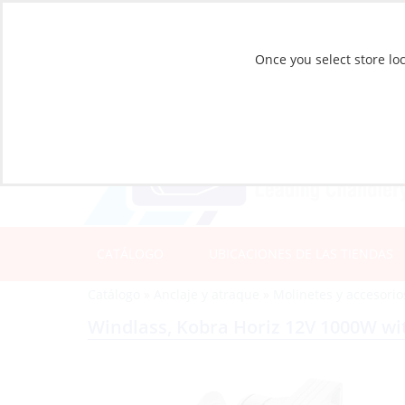
Once you select store loc
CATÁLOGO
UBICACIONES DE LAS TIENDAS
Catálogo
»
Anclaje y atraque
»
Molinetes y accesorio
Windlass, Kobra Horiz 12V 1000W wi