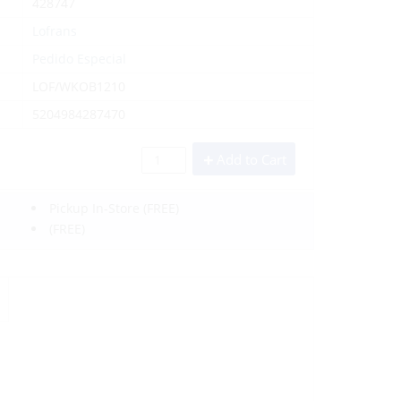
428747
Lofrans
Pedido Especial
LOF/WKOB1210
5204984287470
Add to Cart
Pickup In-Store
(FREE)
(FREE)