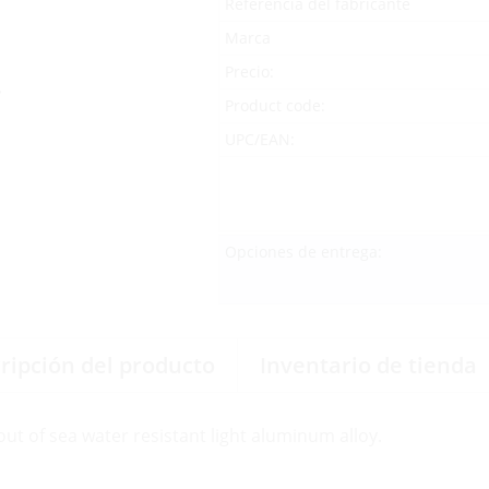
Referencia del fabricante
Marca
Precio:
Product code:
UPC/EAN:
Opciones de entrega:
ripción del producto
Inventario de tienda
ut of sea water resistant light aluminum alloy.