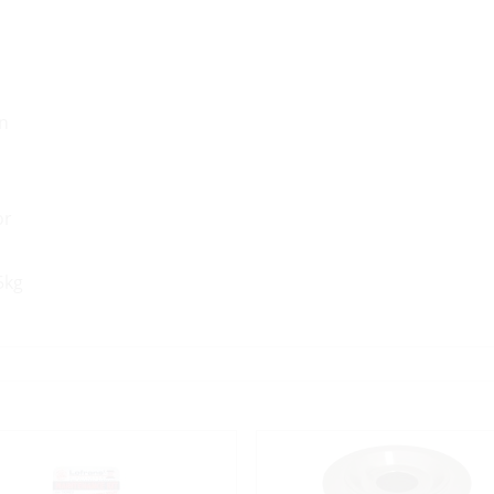
n
or
5kg