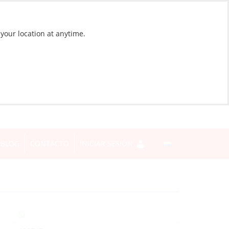
 your location at anytime.
BLOG
CONTACTO
INICIAR SESIÓN
Sí