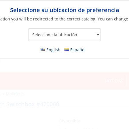
Seleccione su ubicación de preferencia
ation you will be redirected to the correct catalog. You can change
Your Store:
English
Español
NOTICIAS
s
»
Molinetes
th Switchbox #470060
Disponible