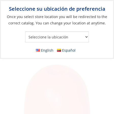
Seleccione su ubicación de preferencia
Your Store:
Once you select store location you will be redirected to the
correct catalog. You can change your location at anytime.
Catálogo
»
Anclaje y atraque
»
Amarre y Anclaje
»
Boyas de
amarre
Buoy, Hi-Impact Plastic 3″x 5″ Red & White
English
Español
Thru-Hole:1/2″