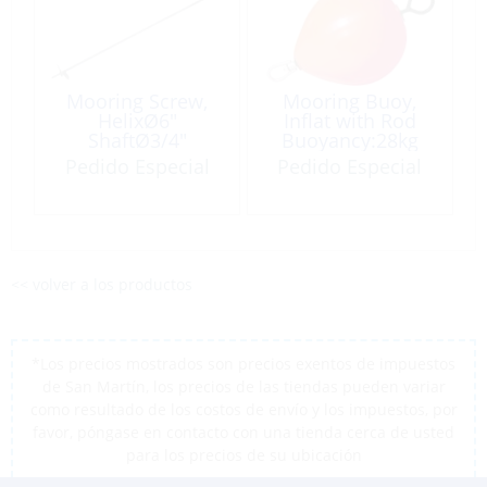
Mooring Screw,
Mooring Buoy,
HelixØ6″
Inflat with Rod
ShaftØ3/4″
Buoyancy:28kg
Length:5.5′ Single
Red
Pedido Especial
Pedido Especial
Strand (Eye)
<< volver a los productos
*Los precios mostrados son precios exentos de impuestos
de San Martín, los precios de las tiendas pueden variar
como resultado de los costos de envío y los impuestos, por
favor, póngase en contacto con una tienda cerca de usted
para los precios de su ubicación