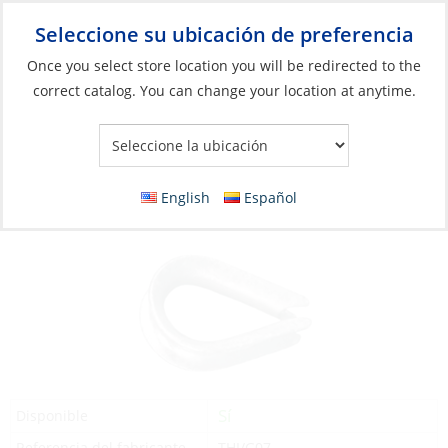
Seleccione su ubicación de preferencia
Your Store:
Once you select store location you will be redirected to the
correct catalog. You can change your location at anytime.
Catálogo
»
Anclaje y atraque
»
Amarre y Anclaje
»
Accesorios de
anclaje
Thimble, Galvanized 1/4″ (7mm) STD (G-411)
English
Español
Sí
Disponible
Referencia del fabricante
THI/G07