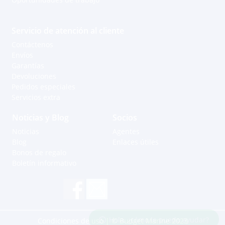
Servicio de atención al cliente
Contáctenos
Envíos
Garantías
Devoluciones
Pedidos especiales
Servicios extra
Noticias y Blog
Socios
Noticias
Agentes
Blog
Enlaces útiles
Bonos de regalo
Boletín informativo
Hola, ¿cómo le puedo ayudar?
Condiciones de uso
| © Budget Marine 2023