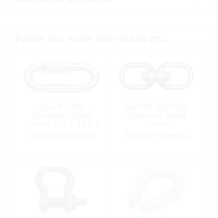
Puede que estés interesado en…
Quick Link,
Swivel, Eye/Eye
Stainless Steel
Stainless Steel
12mm 122 x 47.5 x
13mm
23mm Wide
Pedido Especial
Pedido Especial
Opening