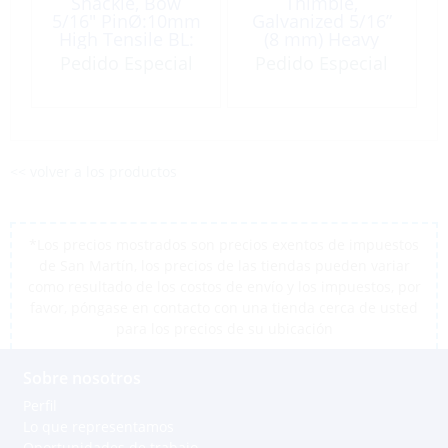
Shackle, Bow
Thimble,
5/16″ PinØ:10mm
Galvanized 5/16”
High Tensile BL:
(8 mm) Heavy
6x WLL 0.75T
Duty
Pedido Especial
Pedido Especial
Galvanized
<< volver a los productos
*Los precios mostrados son precios exentos de impuestos
de San Martín, los precios de las tiendas pueden variar
como resultado de los costos de envío y los impuestos, por
favor, póngase en contacto con una tienda cerca de usted
para los precios de su ubicación
Sobre nosotros
Perfil
Lo que representamos
Oportunidades de trabajo