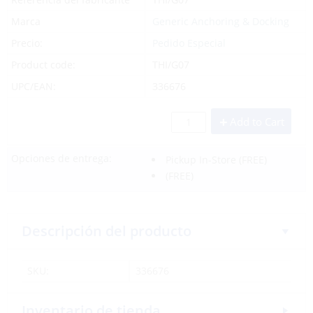
Marca
Generic Anchoring & Docking
Precio:
Pedido Especial
Product code:
THI/G07
UPC/EAN:
336676
Add to Cart
Opciones de entrega:
Pickup In-Store
(FREE)
(FREE)
Descripción del producto
SKU:
336676
Inventario de tienda