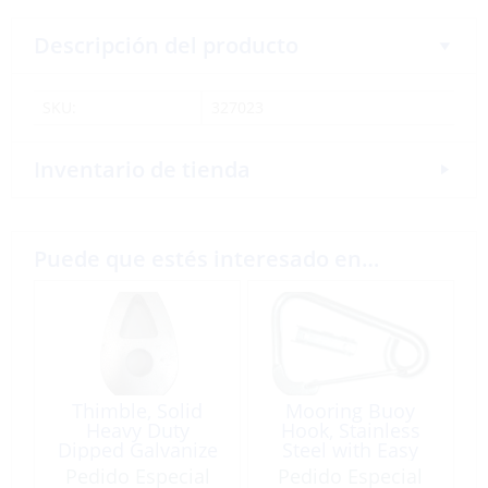
Descripción del producto
SKU:
327023
Inventario de tienda
Puede que estés interesado en…
Thimble, Solid
Mooring Buoy
Heavy Duty
Hook, Stainless
Dipped Galvanize
Steel with Easy
for 24mm (1″)
Clip-In System
Pedido Especial
Pedido Especial