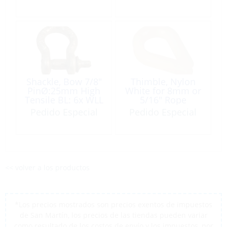
Rope/Wire
Shackle, Bow 7/8″
Thimble, Nylon
PinØ:25mm High
White for 8mm or
Tensile BL: 6x WLL
5/16″ Rope
6.5T Galvanized
Pedido Especial
Pedido Especial
<< volver a los productos
*Los precios mostrados son precios exentos de impuestos
de San Martín, los precios de las tiendas pueden variar
como resultado de los costos de envío y los impuestos, por