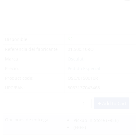
Sí
Disponible
Referencia del fabricante
01.500.10RO
Marca
Osculati
Precio:
Pedido Especial
Product code:
OSC/0150010R
UPC/EAN:
8033137043468
Add to Cart
Opciones de entrega:
Pickup In-Store
(FREE)
(FREE)