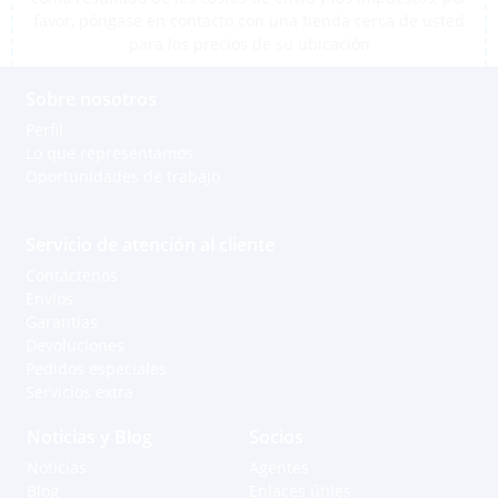
favor, póngase en contacto con una tienda cerca de usted
para los precios de su ubicación
Sobre nosotros
Perfil
Lo que representamos
Oportunidades de trabajo
Servicio de atención al cliente
Contáctenos
Envíos
Garantías
Devoluciones
Pedidos especiales
Servicios extra
Noticias y Blog
Socios
Noticias
Agentes
Blog
Enlaces útiles