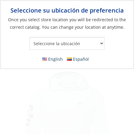
Seleccione su ubicación de preferencia
Your Store:
Once you select store location you will be redirected to the
correct catalog. You can change your location at anytime.
Catálogo
»
Artículos blandos y vida a bordo
»
Ropa y accesorios
»
Ropa de alto rendimiento
T-Shirt, Hoodie Infinity Top
English
Español