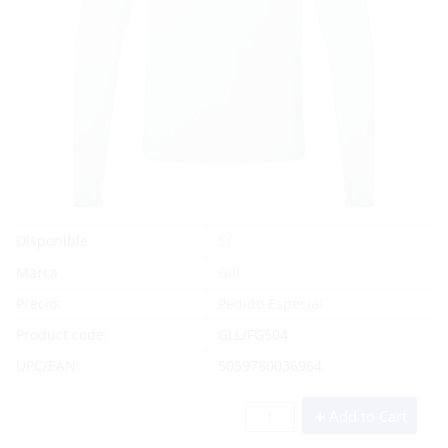
Sí
Disponible
Marca
Gill
Precio:
Pedido Especial
Product code:
GLL/FG504
UPC/EAN:
5059780036964
Add to Cart