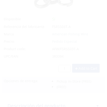
Sí
Disponible
Referencia del fabricante
FSRSS03T-A
Marca
American Fishing Wire
Precio:
Pedido Especial
Product code:
AFW/FSRSS03T-A
UPC/EAN:
383394
Add to Cart
Opciones de entrega:
Pickup In-Store
(FREE)
(FREE)
Descripción del producto