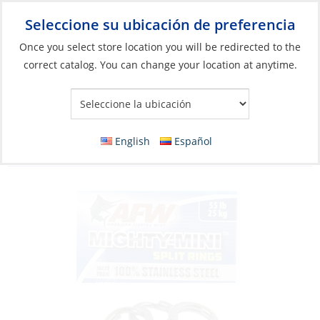
Seleccione su ubicación de preferencia
Your Store:
Once you select store location you will be redirected to the
correct catalog. You can change your location at anytime.
Catálogo
»
Pesca
»
Anzuelos y accesorios para terminales
»
Componentes del aparejo
Split Ring, Stainless Steel Size#3 Mighty-
English
Español
Mini Test:55Lb/25Kg Pk/7