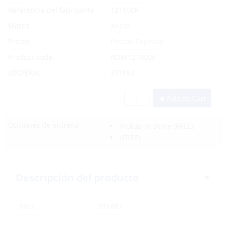
Referencia del fabricante
121950F
Marca
Ancor
Precio:
Pedido Especial
Product code:
AOR/121950F
UPC/EAN:
371652
Add to Cart
Opciones de entrega:
Pickup In-Store
(FREE)
(FREE)
Descripción del producto
SKU:
371652