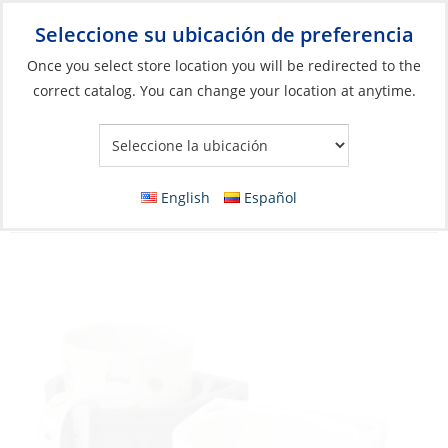
Seleccione su ubicación de preferencia
Your Store:
Once you select store location you will be redirected to the
correct catalog. You can change your location at anytime.
Catálogo
»
Artículos blandos y vida a bordo
»
Vida a bordo
»
Cubierta y cabina
Drink Holder, Store All 11 x 11 x 10cm
English
Español
Graphite