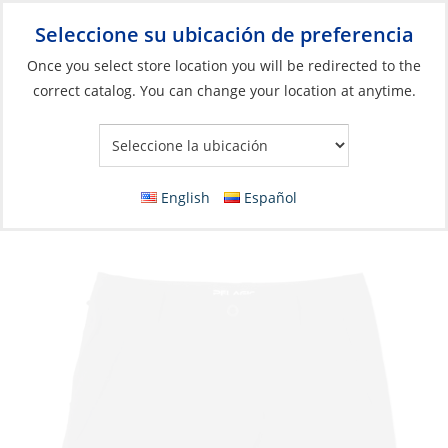
Seleccione su ubicación de preferencia
Your Store:
Once you select store location you will be redirected to the
correct catalog. You can change your location at anytime.
Catálogo
»
Artículos blandos y vida a bordo
»
Ropa y accesorios
»
Ropa de alto rendimiento
Shorts, Men’s Madeira Cargo Hybrid
English
Español