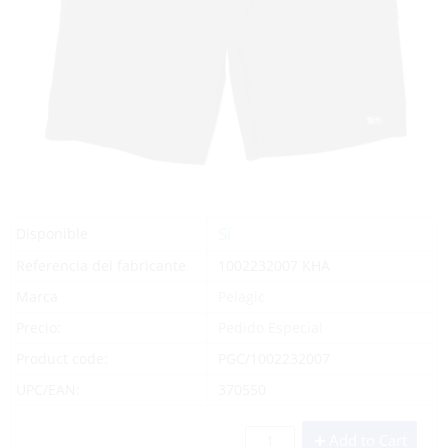
Sí
Disponible
Referencia del fabricante
1002232007 KHA
Marca
Pelagic
Precio:
Pedido Especial
Product code:
PGC/1002232007
UPC/EAN:
370550
Add to Cart