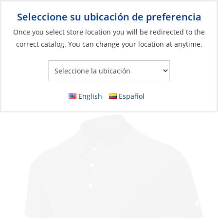
Seleccione su ubicación de preferencia
Your Store:
Once you select store location you will be redirected to the
correct catalog. You can change your location at anytime.
Catálogo
»
Artículos blandos y vida a bordo
»
Ropa y accesorios
»
Ropa Casual
Polo, Men’s UV-Tech S/S
English
Español