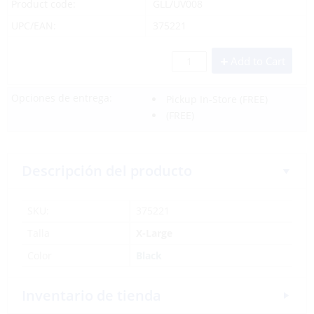
Product code:
GLL/UV008
UPC/EAN:
375221
Add to Cart
Opciones de entrega:
Pickup In-Store
(FREE)
(FREE)
Descripción del producto
SKU:
375221
Talla
X-Large
Color
Black
Inventario de tienda