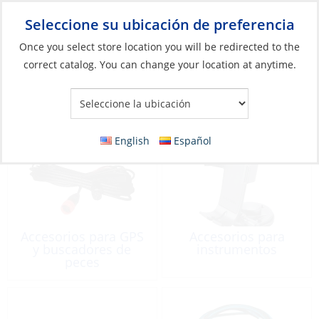
Seleccione su ubicación de preferencia
Your Store:
Once you select store location you will be redirected to the
correct catalog. You can change your location at anytime.
Catálogo
»
Electrónicos
»
Instrumentos
Instrumentos
English
Español
Accesorios para GPS
Accesorios para
y buscadores de
instrumentos
peces