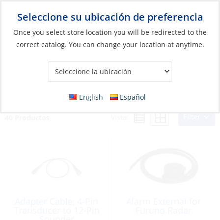
Seleccione su ubicación de preferencia
Your Store:
Once you select store location you will be redirected to the
correct catalog. You can change your location at anytime.
Catálogo
»
Electrónicos
»
Instrumentos
»
Accesorios para
instrumentos
Accesorios para instrumentos
English
Español
Filter
Vista:
40 Productos
Adapter Cable, 4-Pin
Alarm External for
Transducer to 12-Pin
Furuno Radar
Sounder