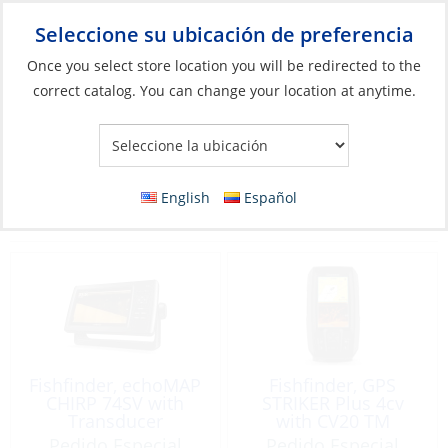
Seleccione su ubicación de preferencia
Your Store:
Once you select store location you will be redirected to the
correct catalog. You can change your location at anytime.
Catálogo
»
Electrónicos
»
Instrumentos
»
GPS / Sonda / Sonares
GPS / Sonda / Sonares
English
Español
Filter
Vista:
22 Productos
Fishfinder, echoMAP
Fishfinder, GPS
CHIRP 74SV with
STRIKER Plus 4cv
Transducer
with CV20 TM
Transducer
Pedido Especial
Pedido Especial