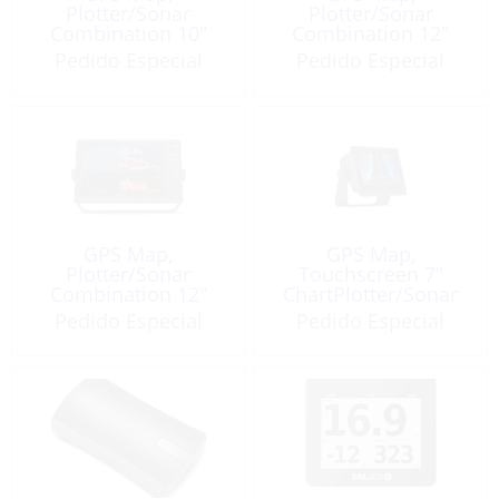
Plotter/Sonar
Plotter/Sonar
Combination 10″
Combination 12″
without Transducer
with Worldwide
Pedido Especial
Pedido Especial
Basemap & Sonar
GPS Map,
GPS Map,
Plotter/Sonar
Touchscreen 7″
Combination 12″
ChartPlotter/Sonar
without Transducer
Combination
Pedido Especial
Pedido Especial