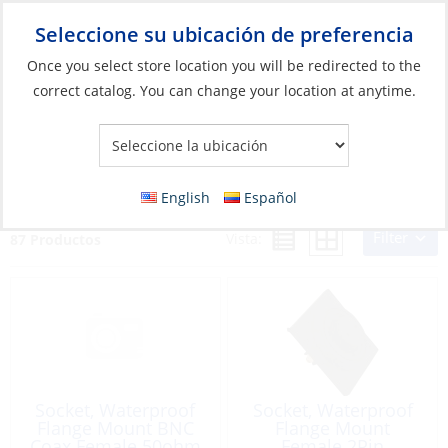
Seleccione su ubicación de preferencia
Your Store:
Once you select store location you will be redirected to the
correct catalog. You can change your location at anytime.
Catálogo
»
Eléctricos
»
Conexión
»
Tomas de corriente y
enchufes
Tomas de corriente y enchufes
English
Español
Filter
Vista:
87 Productos
Socket, Waterproof
Socket, Waterproof
Flange Mount BNC
Flange Mount
Coax Female 50ohm
Female 2Pin