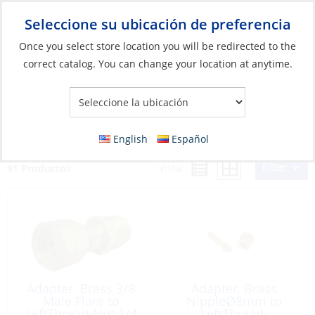
Seleccione su ubicación de preferencia
Your Store:
Once you select store location you will be redirected to the
correct catalog. You can change your location at anytime.
Catálogo
»
Cocina
»
Cocinar
»
Piezas y accesorios para estufas y
hornos
Piezas y accesorios para estufas y hornos
English
Español
Filter
Vista:
91 Productos
Adapter, Brass 3/8
Adapter, Brass
Male Flare to
NippleØ8mm to
LeftThread-Nut:1/4
LeftThread-